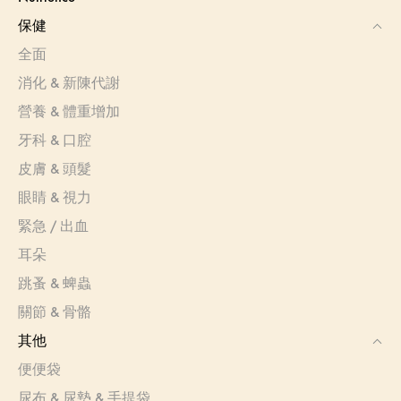
保健
全面
消化 & 新陳代謝
營養 & 體重增加
牙科 & 口腔
皮膚 & 頭髮
眼睛 & 視力
緊急 / 出血
耳朵
跳蚤 & 蜱蟲
關節 & 骨骼
其他
便便袋
尿布 & 尿墊 & 手提袋