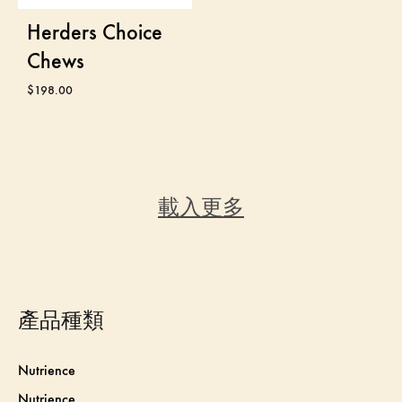
Herders Choice
Chews
$
198.00
載入更多
產品種類
Nutrience
Nutrience