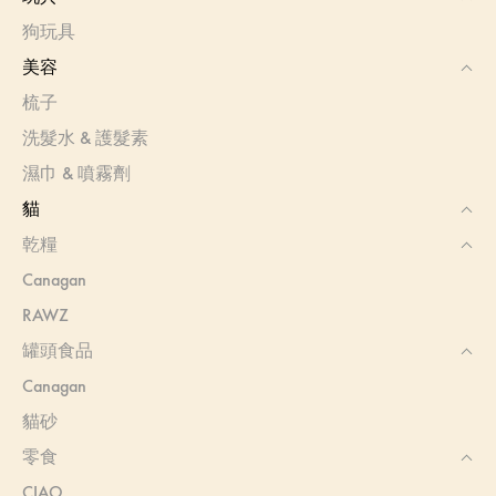
狗玩具
美容
梳子
洗髮水 & 護髮素
濕巾 & 噴霧劑
貓
乾糧
Canagan
RAWZ
罐頭食品
Canagan
貓砂
零食
CIAO