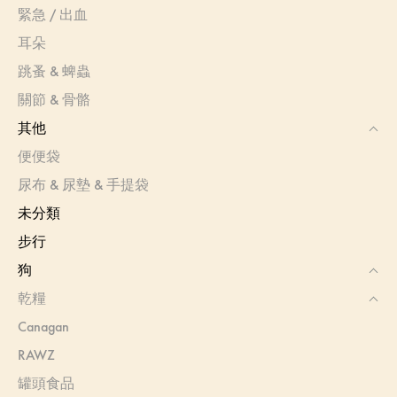
緊急 / 出血
耳朵
跳蚤 & 蜱蟲
關節 & 骨骼
其他
便便袋
尿布 & 尿墊 & 手提袋
未分類
步行
狗
乾糧
Canagan
RAWZ
罐頭食品