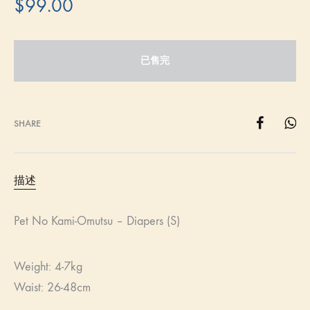
$
99.00
已售完
SHARE
描述
Pet No Kami-Omutsu – Diapers (S)
Weight: 4-7kg
Waist: 26-48cm