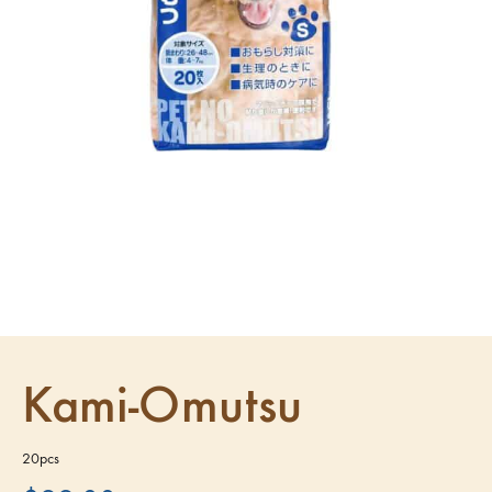
Kami-Omutsu
20pcs