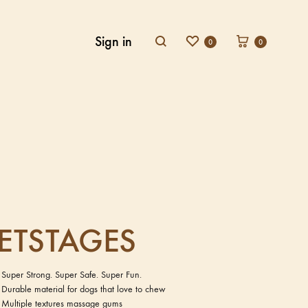
Sign in
0
0
ETSTAGES
Super Strong. Super Safe. Super Fun.
Durable material for dogs that love to chew
Multiple textures massage gums