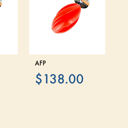
AFP
P
$
138.00