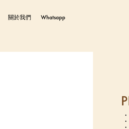
關於我們
Whatsapp
PetVilla
P