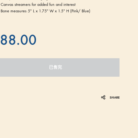
Canvas streamers for added fun and interest
Bone measures 5″ L x 1.75″ W x 1.5″ H (Pink/ Blue)
88.00
已售完
SHARE