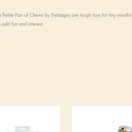
 Petite Pair of Chews by Petstages are tough toys for tiny mouth
 add fun and interest.