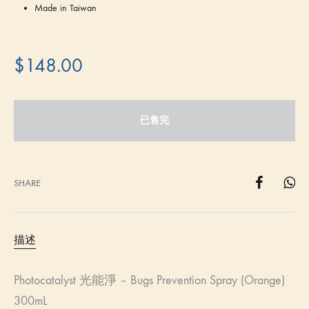
Made in Taiwan
$
148.00
已售完
SHARE
描述
Photocatalyst 光能淨 – Bugs Prevention Spray (Orange)
300mL