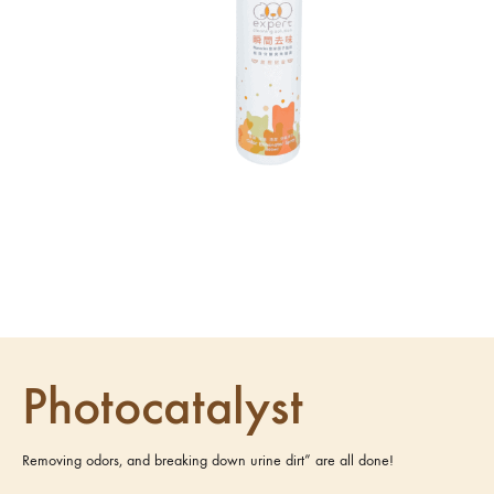
Photocatalyst
Removing odors, and breaking down urine dirt” are all done!