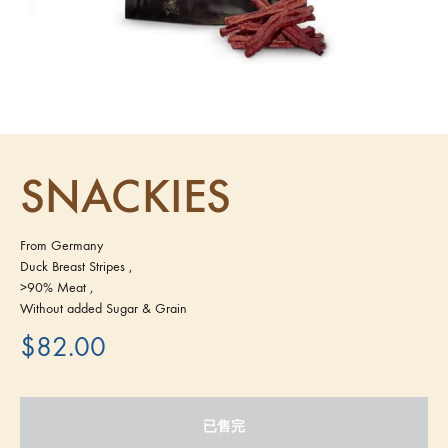
SNACKIES
From Germany
Duck Breast Stripes ,
>90% Meat ,
Without added Sugar & Grain
$
82.00
已售完